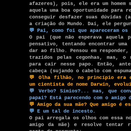
afazeres), pois, ele era um homem 
aquela uma boa oportunidade para r
conseguir desfazer suas dúvidas (a
a criação do Mundo. Daí, ele pergu
💬
Pai, como foi que apareceram os
O pai (que não esperava aquela p
pensativo, tentando encontrar uma 
dar ao filho. Pensou em responder,
trazidos pelas cegonhas, mas, o 
para cair nesse papo. Então, ante
cabeça (sujando o cabelo com espum
💬
Olha filhão, no princípio era 
um cientista de nome Darwin, evolu
💬
Verbo? Símios?
... mas, que con
papai? Está parecendo com o amigo 
💬
Amigo da sua mãe? Que amigo é es
💬
E um tal de
incesto.
O pai arregala os olhos com essa n
amigo da mãe) e resolve tentar r