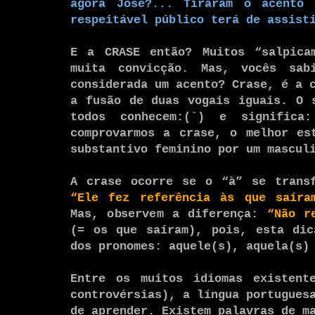
agora José?... Tiraram o acento
respeitável público terá de assist
E a CRASE então? Muitos “salpica
muita convicção. Mas, vocês sa
considerada um acento? Crase, é a 
a fusão de duas vogais iguais. O 
todos conhecem:(`) e signifi
comprovarmos a crase, o melhor es
substantivo feminino por um mascu
A crase ocorre se o “à” se transf
“Ele fez referência às que saíra
Mas, observem a diferença:
“Não r
(= os que saíram), pois, esta dic
dos pronomes: aquele(s), aquela(s)
Entre os muitos idiomas existent
controvérsias), a língua portugues
de aprender. Existem palavras de m