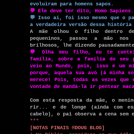
evoluíram para homens sapos.
💬
Ele deve ter dito, Homo Sapiens.
💬
Isso aí, foi isso mesmo que o p
a verdadeira versão dessa históri
A mãe olhou o filho dentro d
pequeninos, passou a mão nos
brilhosos, lhe dizendo pausadamen
💬
Olha meu filho, eu te contei
família, sobre a família do seu 
veio ao Mundo, pois, isso é um mi
porque, aquela sua avó (à minha so
merece! Pois, todas as vezes que 
vontade de mandá-la ir pentear mac
Com esta resposta da mãe, o menin
rir... e de longe (ainda com es
cabelo), o pai observa a cena sem 
°°°
[NOTAS FINAIS ®DOUG BLOG]