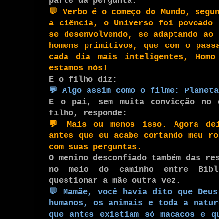
parte da pergunta:
💬
Verbo é o começo do Mundo, segun
a ciência, o Universo foi povoado 
se desenvolvendo, se adaptando ao 
homens primitivos, que com o pass
cada dia mais inteligentes, Homo
estamos nós!
E o filho diz:
💬
Algo assim como o filme: Planeta
E o pai, sem muita convicção no 
filho, responde:
💬
Mais ou menos isso. Agora dei
antes que eu acabe cortando meu ro
com suas perguntas.
O menino desconfiado também das re
no meio do caminho
entre Bíbli
questionar a mãe outra vez.
💬
Mamãe, você havia dito que Deus
humanos, os animais e toda a natur
que antes existiam só macacos e q