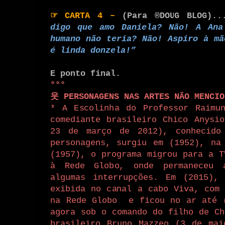
☞
CARTA 4
–
(Para ®DOUG BLOG)..
digo que amo Daniela? Não! A Ana
humano não teria? Não! Aspiro à mã
é linda donzela!”
E ponto final.
°°°
웃 PERSONAGENS NAS ARTES NÃO MENCI
* A Escolinha do Professor Raimun
comediante brasileiro Chico Anysi
23 de março de 2012), conhecido
personagens, surgiu em (1952), na
(1957), o programa migrou para a T
à Rede Globo, onde permaneceu 
algumas interrupções. Em (2015),
exibida no canal a cabo Viva, com 
na Rede Globo e ficou no ar até (
agora sob o comando do filho de Ch
brasileiro Bruno Mazzeo (3 de mai