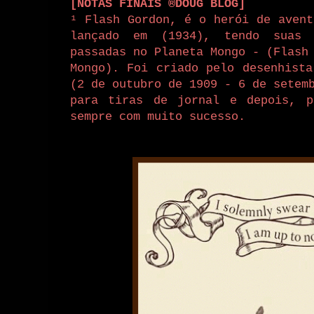
[NOTAS FINAIS ®DOUG BLOG]
¹ Flash Gordon, é o herói de avent
lançado em (1934), tendo suas 
passadas no Planeta Mongo - (Flash
Mongo). Foi criado pelo desenhista
(2 de outubro de 1909 - 6 de setem
para tiras de jornal e depois, p
sempre com muito sucesso.