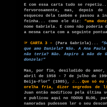
E com essa carta tudo se repetiu..
fervorosamente, mas, depois de
esqueceu dela também e passou a in
feinha... como ele diz:
“uma donz
nome Gabriela. E como não poderia 
a mesma carta com a seguinte pontu
☞
CARTA 3
–
(Para Gabriela)...
“S
que amo Daniela? Não. A Ana Paula
não teria? Não. Aspiro à mão de G
donzela!”
Mas, por fim, desiludido do amor,
abril de 1958 - 7 de julho de 199
Beija-Flor” (1985),
♫...Que só eu 
orelha fria, dizer segredos de 
Juan então modificou pela última v
e publicou aqui no
®DOUG BLOG
, pa
namoradas pudessem ler o seu desco