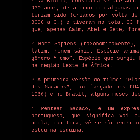
¹ Na Bíblia, considera-se que Adão
930 anos, de acordo com algumas cr
teriam sido (criados por volta de
3096 a.C.)
e
tiveram no total 33 f
que, apenas Caim, Abel e Sete, for
² Homo Sapiens (taxonomicamente),
latim: homem sábio. Espécie anima
gênero “Homo”. Espécie que surgiu 
na região Leste da África.
³ A primeira versão do filme: “Pla
dos Macacos”, foi lançado nos EUA
1968) e no Brasil, alguns meses de
⁴ Pentear macaco, é um expres
portuguesa, que significa vai c
amola; cai fora; vê se não enche o
estou na esquina.