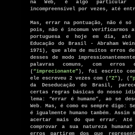
na Web, é algo particular 
incompreensível por vezes, até en
Mas, errar na pontuação, não é só 
pois, não é incomum verificarmos a
portuguesa e hoje em dia, até 
Educação do Brasil - Abraham Wein
1971), que além de muitos erros de
desses de modo impressionantement
palavras comuns, com erros c
(
“imprecionante”
), foi escrito co
ele escreveu 2 vezes com (
“Z”
), (
“
da Deseducação do Brasil, parec
certas regras básicas do nosso idi
lema: “errar é humano”, ao se des
Web. Mas, é como eu sempre digo: S
é igualmente humano também. Assim 
acertar mais do que errar. Até
comprovar a sua natureza humana?
erros partirem dos que represen