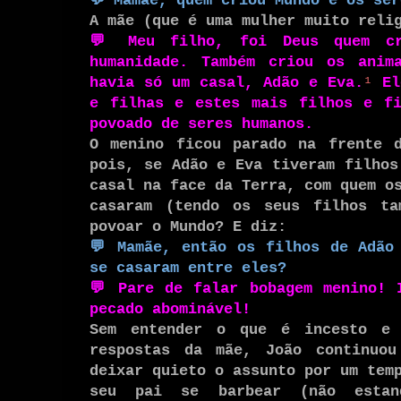
💬
Mamãe, quem criou Mundo e os se
A mãe (que é uma mulher muito reli
💬
Meu filho, foi Deus quem c
humanidade. Também criou os anim
havia só um casal, Adão e Eva.
¹
Ele
e filhas e estes mais filhos e fi
povoado de seres humanos.
O menino ficou parado na frente d
pois, se Adão e Eva tiveram filhos
casal na face da Terra, com quem o
casaram (tendo os seus filhos ta
povoar o Mundo? E diz:
💬
Mamãe, então os filhos de Adão 
se casaram entre eles?
💬
Pare de falar bobagem menino! I
pecado abominável!
Sem entender o que é
incesto 
respostas da mãe, João continuou
deixar quieto o assunto por um tem
seu pai se barbear (não estan